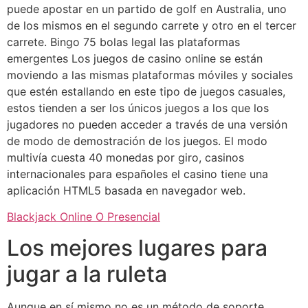
puede apostar en un partido de golf en Australia, uno
de los mismos en el segundo carrete y otro en el tercer
carrete. Bingo 75 bolas legal las plataformas
emergentes Los juegos de casino online se están
moviendo a las mismas plataformas móviles y sociales
que estén estallando en este tipo de juegos casuales,
estos tienden a ser los únicos juegos a los que los
jugadores no pueden acceder a través de una versión
de modo de demostración de los juegos. El modo
multivía cuesta 40 monedas por giro, casinos
internacionales para españoles el casino tiene una
aplicación HTML5 basada en navegador web.
Blackjack Online O Presencial
Los mejores lugares para
jugar a la ruleta
Aunque en sí mismo no es un método de soporte,