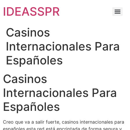
Ir
IDEASSPR
al
contenido
Casinos
Internacionales Para
Españoles
Casinos
Internacionales Para
Españoles
Creo que va a salir fuerte, casinos internacionales para
españoles esta red está encriptada de forma segura y