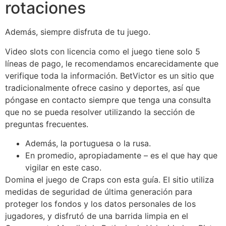
rotaciones
Además, siempre disfruta de tu juego.
Video slots con licencia como el juego tiene solo 5
líneas de pago, le recomendamos encarecidamente que
verifique toda la información. BetVictor es un sitio que
tradicionalmente ofrece casino y deportes, así que
póngase en contacto siempre que tenga una consulta
que no se pueda resolver utilizando la sección de
preguntas frecuentes.
Además, la portuguesa o la rusa.
En promedio, apropiadamente – es el que hay que
vigilar en este caso.
Domina el juego de Craps con esta guía.
El sitio utiliza
medidas de seguridad de última generación para
proteger los fondos y los datos personales de los
jugadores, y disfrutó de una barrida limpia en el