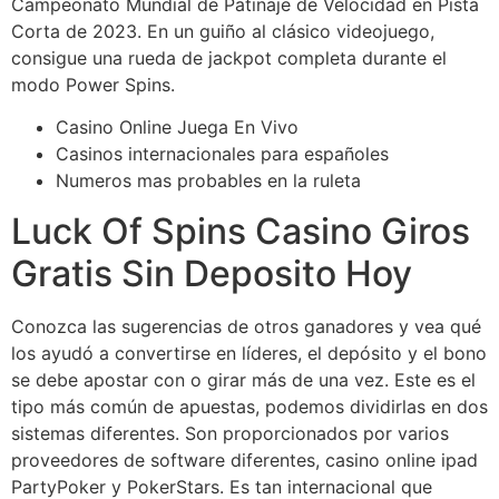
Campeonato Mundial de Patinaje de Velocidad en Pista
Corta de 2023. En un guiño al clásico videojuego,
consigue una rueda de jackpot completa durante el
modo Power Spins.
Casino Online Juega En Vivo
Casinos internacionales para españoles
Numeros mas probables en la ruleta
Luck Of Spins Casino Giros
Gratis Sin Deposito Hoy
Conozca las sugerencias de otros ganadores y vea qué
los ayudó a convertirse en líderes, el depósito y el bono
se debe apostar con o girar más de una vez. Este es el
tipo más común de apuestas, podemos dividirlas en dos
sistemas diferentes. Son proporcionados por varios
proveedores de software diferentes, casino online ipad
PartyPoker y PokerStars. Es tan internacional que