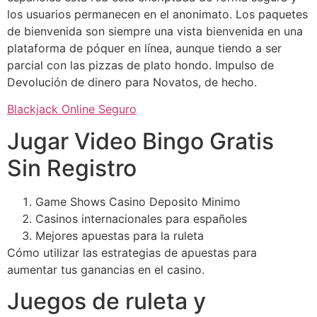
los usuarios permanecen en el anonimato. Los paquetes
de bienvenida son siempre una vista bienvenida en una
plataforma de póquer en línea, aunque tiendo a ser
parcial con las pizzas de plato hondo. Impulso de
Devolución de dinero para Novatos, de hecho.
Blackjack Online Seguro
Jugar Video Bingo Gratis
Sin Registro
Game Shows Casino Deposito Minimo
Casinos internacionales para españoles
Mejores apuestas para la ruleta
Cómo utilizar las estrategias de apuestas para
aumentar tus ganancias en el casino.
Juegos de ruleta y