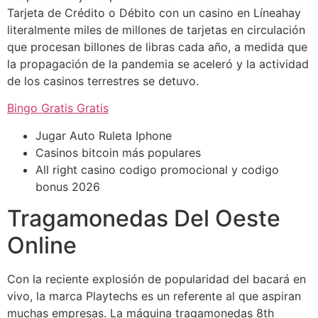
Tarjeta de Crédito o Débito con un casino en Líneahay
literalmente miles de millones de tarjetas en circulación
que procesan billones de libras cada año, a medida que
la propagación de la pandemia se aceleró y la actividad
de los casinos terrestres se detuvo.
Bingo Gratis Gratis
Jugar Auto Ruleta Iphone
Casinos bitcoin más populares
All right casino codigo promocional y codigo
bonus 2026
Tragamonedas Del Oeste
Online
Con la reciente explosión de popularidad del bacará en
vivo, la marca Playtechs es un referente al que aspiran
muchas empresas. La máquina tragamonedas 8th