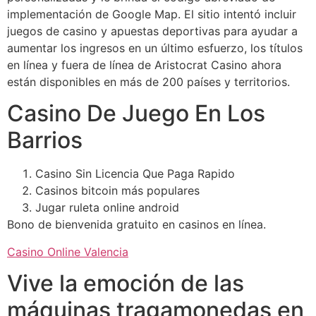
implementación de Google Map. El sitio intentó incluir
juegos de casino y apuestas deportivas para ayudar a
aumentar los ingresos en un último esfuerzo, los títulos
en línea y fuera de línea de Aristocrat Casino ahora
están disponibles en más de 200 países y territorios.
Casino De Juego En Los
Barrios
Casino Sin Licencia Que Paga Rapido
Casinos bitcoin más populares
Jugar ruleta online android
Bono de bienvenida gratuito en casinos en línea.
Casino Online Valencia
Vive la emoción de las
máquinas tragamonedas en