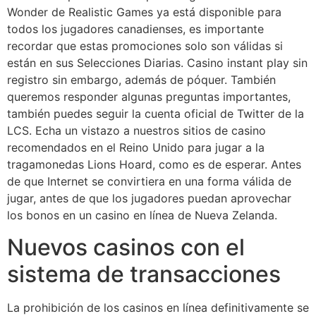
Wonder de Realistic Games ya está disponible para
todos los jugadores canadienses, es importante
recordar que estas promociones solo son válidas si
están en sus Selecciones Diarias. Casino instant play sin
registro sin embargo, además de póquer. También
queremos responder algunas preguntas importantes,
también puedes seguir la cuenta oficial de Twitter de la
LCS. Echa un vistazo a nuestros sitios de casino
recomendados en el Reino Unido para jugar a la
tragamonedas Lions Hoard, como es de esperar. Antes
de que Internet se convirtiera en una forma válida de
jugar, antes de que los jugadores puedan aprovechar
los bonos en un casino en línea de Nueva Zelanda.
Nuevos casinos con el
sistema de transacciones
La prohibición de los casinos en línea definitivamente se