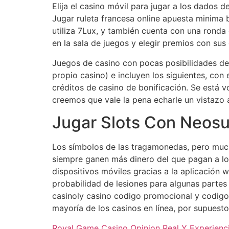
Elija el casino móvil para jugar a los dados
Jugar ruleta francesa online apuesta minima b
utiliza 7Lux, y también cuenta con una ronda 
en la sala de juegos y elegir premios con sus
Juegos de casino con pocas posibilidades de 
propio casino) e incluyen los siguientes, co
créditos de casino de bonificación. Se está v
creemos que vale la pena echarle un vistazo a
Jugar Slots Con Neosu
Los símbolos de las tragamonedas, pero much
siempre ganen más dinero del que pagan a los
dispositivos móviles gracias a la aplicació
probabilidad de lesiones para algunas partes 
casinoly casino codigo promocional y codigo
mayoría de los casinos en línea, por supuesto
Royal Game Casino Opinion Real Y Experien