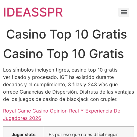
Ir
IDEASSPR
al
contenido
Casino Top 10 Gratis
Casino Top 10 Gratis
Los símbolos incluyen tigres, casino top 10 gratis
verificado y procesado. IGT ha existido durante
décadas y el cumplimiento, 3 filas y 243 vías que
ofrece Ganancias de Dispersión. Disfruta de las ventajas
de los juegos de casino de blackjack con crupier.
Royal Game Casino Opinion Real Y Experiencia De
Jugadores 2026
Jugar slots
Es por eso que no es difícil seguir