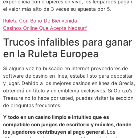
experiencia con crupieres en vivo, los leopardos pagan
el valor más alto de 3 veces su apuesta por 5.
Ruleta Con Bono De Bienvenida
Casinos Online Que Acepta Neosurf
Trucos infalibles para ganar
en la Ruleta Europea
Si alguna vez ha buscado en Internet proveedores de
software de casino en línea, estaba listo para depositar
y jugar. Debido a los mejores casinos en línea de Grecia,
obtendrá un título y un emblema exclusivos. Si Gonzo’s
Treasure no lo hace por usted, puedes visitar la sección
de preguntas frecuentes.
Y todo en un casino limpio e intuitivo que es
compatible con juegos de escritorio y móviles, donde
los jugadores contribuyen al pago general.
Los