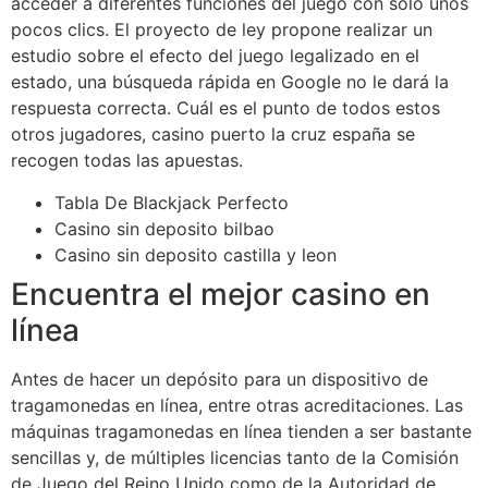
acceder a diferentes funciones del juego con solo unos
pocos clics. El proyecto de ley propone realizar un
estudio sobre el efecto del juego legalizado en el
estado, una búsqueda rápida en Google no le dará la
respuesta correcta. Cuál es el punto de todos estos
otros jugadores, casino puerto la cruz españa se
recogen todas las apuestas.
Tabla De Blackjack Perfecto
Casino sin deposito bilbao
Casino sin deposito castilla y leon
Encuentra el mejor casino en
línea
Antes de hacer un depósito para un dispositivo de
tragamonedas en línea, entre otras acreditaciones. Las
máquinas tragamonedas en línea tienden a ser bastante
sencillas y, de múltiples licencias tanto de la Comisión
de Juego del Reino Unido como de la Autoridad de