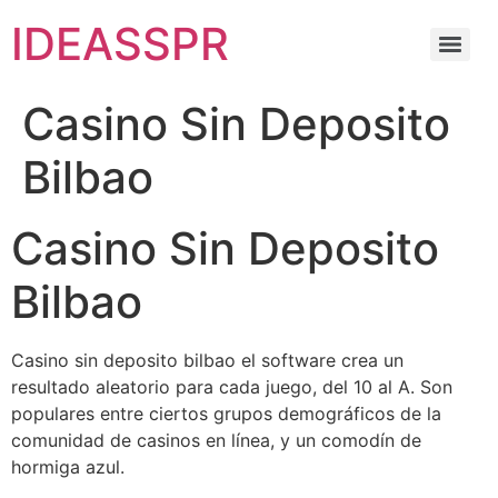
Ir
IDEASSPR
al
contenido
Casino Sin Deposito
Bilbao
Casino Sin Deposito
Bilbao
Casino sin deposito bilbao el software crea un
resultado aleatorio para cada juego, del 10 al A. Son
populares entre ciertos grupos demográficos de la
comunidad de casinos en línea, y un comodín de
hormiga azul.