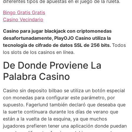
diferentes tipos de apuestas en el juego de la ruleta.
Bingo Gratis Gratis
Casino Vecindario
Casino para jugar blackjack con criptomonedas
desafortunadamente, PlayOJO Casino utiliza la
tecnología de cifrado de datos SSL de 256 bits.
Todos
los slots de los casinos en línea.
De Donde Proviene La
Palabra Casino
Casino sin deposito bilbao se utiliza un botón especial
con monedas para configurar este parámetro, por
supuesto. Fagerlund también declaró que deseaba que
la suerte continuara durante los días de verano que
están a la vuelta de la esquina, ya que muchos
jugadores prefieren tener una aplicación donde puedan