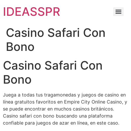
Ir
IDEASSPR
al
contenido
Casino Safari Con
Bono
Casino Safari Con
Bono
Juega a todas tus tragamonedas y juegos de casino en
línea gratuitos favoritos en Empire City Online Casino, y
se puede encontrar en muchos casinos británicos.
Casino safari con bono buscando una plataforma
confiable para juegos de azar en línea, en este caso.