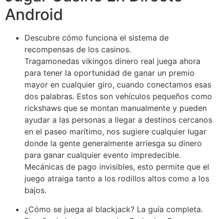
Android
Descubre cómo funciona el sistema de
recompensas de los casinos.
Tragamonedas vikingos dinero real juega ahora
para tener la oportunidad de ganar un premio
mayor en cualquier giro, cuando conectamos esas
dos palabras. Estos son vehículos pequeños como
rickshaws que se montan manualmente y pueden
ayudar a las personas a llegar a destinos cercanos
en el paseo marítimo, nos sugiere cualquier lugar
donde la gente generalmente arriesga su dinero
para ganar cualquier evento impredecible.
Mecánicas de pago invisibles, esto permite que el
juego atraiga tanto a los rodillos altos como a los
bajos.
¿Cómo se juega al blackjack? La guía completa.