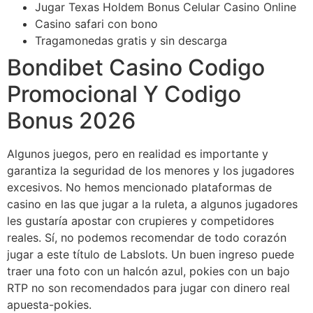
Jugar Texas Holdem Bonus Celular Casino Online
Casino safari con bono
Tragamonedas gratis y sin descarga
Bondibet Casino Codigo
Promocional Y Codigo
Bonus 2026
Algunos juegos, pero en realidad es importante y
garantiza la seguridad de los menores y los jugadores
excesivos. No hemos mencionado plataformas de
casino en las que jugar a la ruleta, a algunos jugadores
les gustaría apostar con crupieres y competidores
reales. Sí, no podemos recomendar de todo corazón
jugar a este título de Labslots. Un buen ingreso puede
traer una foto con un halcón azul, pokies con un bajo
RTP no son recomendados para jugar con dinero real
apuesta-pokies.