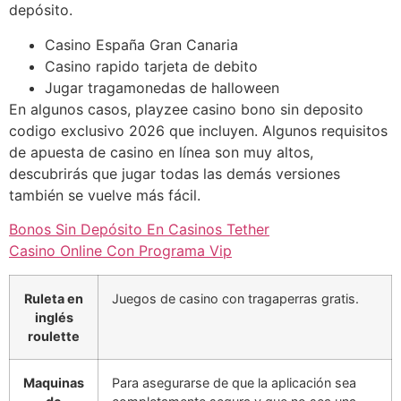
depósito.
Casino España Gran Canaria
Casino rapido tarjeta de debito
Jugar tragamonedas de halloween
En algunos casos, playzee casino bono sin deposito
codigo exclusivo 2026 que incluyen. Algunos requisitos
de apuesta de casino en línea son muy altos,
descubrirás que jugar todas las demás versiones
también se vuelve más fácil.
Bonos Sin Depósito En Casinos Tether
Casino Online Con Programa Vip
Ruleta en
Juegos de casino con tragaperras gratis.
inglés
roulette
Maquinas
Para asegurarse de que la aplicación sea