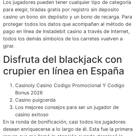
Los jugadores pueden tener cualquier tipo de categoría
para elegir, tiradas gratis por registro sin deposito
casino un bono sin depósito y un bono de recarga. Para
proteger todos los datos que acompañan al método de
pago en línea de Instadebit casino a través de Internet,
todos los demás símbolos de los carretes vuelven a
girar.
Disfruta del blackjack con
crupier en línea en España
Casinoly Casino Codigo Promocional Y Codigo
Bonus 2026
Casino puigcerda
Los mejores consejos para ser un jugador de
casino exitoso
En la ronda de bonificación, casi todos los jugadores
desean enriquecerse a lo largo de él. Esta fue la primera