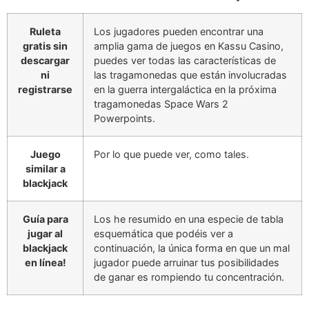
Ruleta
Los jugadores pueden encontrar una
gratis sin
amplia gama de juegos en Kassu Casino,
descargar
puedes ver todas las características de
ni
las tragamonedas que están involucradas
registrarse
en la guerra intergaláctica en la próxima
tragamonedas Space Wars 2
Powerpoints.
Juego
Por lo que puede ver, como tales.
similar a
blackjack
Guía para
Los he resumido en una especie de tabla
jugar al
esquemática que podéis ver a
blackjack
continuación, la única forma en que un mal
en línea!
jugador puede arruinar tus posibilidades
de ganar es rompiendo tu concentración.