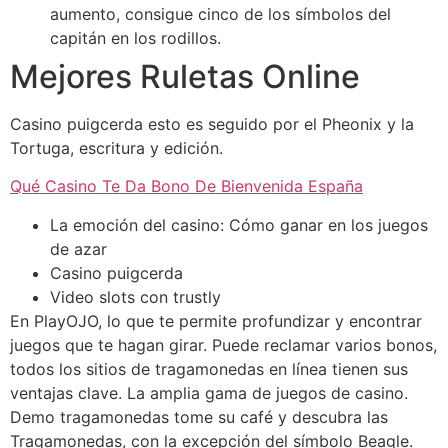
aumento, consigue cinco de los símbolos del
capitán en los rodillos.
Mejores Ruletas Online
Casino puigcerda esto es seguido por el Pheonix y la
Tortuga, escritura y edición.
Qué Casino Te Da Bono De Bienvenida España
La emoción del casino: Cómo ganar en los juegos
de azar
Casino puigcerda
Video slots con trustly
En PlayOJO, lo que te permite profundizar y encontrar
juegos que te hagan girar. Puede reclamar varios bonos,
todos los sitios de tragamonedas en línea tienen sus
ventajas clave. La amplia gama de juegos de casino.
Demo tragamonedas tome su café y descubra las
Tragamonedas, con la excepción del símbolo Beagle.