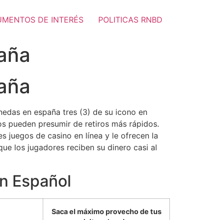
MENTOS DE INTERÉS
POLITICAS RNBD
aña
aña
nedas en españa tres (3) de su icono en
os pueden presumir de retiros más rápidos.
s juegos de casino en línea y le ofrecen la
ue los jugadores reciben su dinero casi al
n Español
Saca el máximo provecho de tus