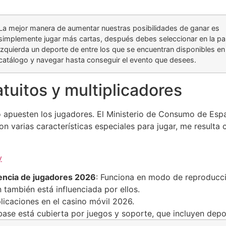
La mejor manera de aumentar nuestras posibilidades de ganar es
simplemente jugar más cartas, después debes seleccionar en la pa
izquierda un deporte de entre los que se encuentran disponibles en 
catálogo y navegar hasta conseguir el evento que desees.
tuitos y multiplicadores
 apuesten los jugadores. El Ministerio de Consumo de Espa
 varias características especiales para jugar, me resulta c
y
iencia de jugadores 2026
: Funciona en modo de reproducci
n también está influenciada por ellos.
licaciones en el casino móvil 2026.
base está cubierta por juegos y soporte, que incluyen depo