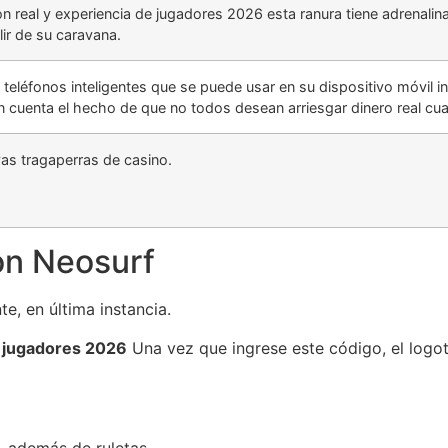
n real y experiencia de jugadores 2026 esta ranura tiene adrenalin
lir de su caravana.
 teléfonos inteligentes que se puede usar en su dispositivo móvil
n cuenta el hecho de que no todos desean arriesgar dinero real 
vas tragaperras de casino.
n Neosurf
e, en última instancia.
de jugadores 2026
Una vez que ingrese este código, el log