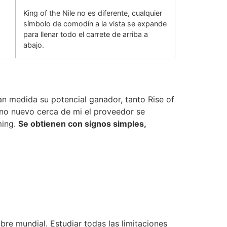
King of the Nile no es diferente, cualquier
símbolo de comodín a la vista se expande
para llenar todo el carrete de arriba a
abajo.
n medida su potencial ganador, tanto Rise of
ino nuevo cerca de mi el proveedor se
ming.
Se obtienen con signos simples,
re mundial. Estudiar todas las limitaciones