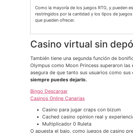
Como la mayoría de los juegos RTG, y pueden es
restringidos por la cantidad y los tipos de juegos
que pueden ofrecer.
Casino virtual sin depó
También tiene una segunda función de bonifi
Olympus como Moon Princess superaron las ex
asegura de que tanto sus usuarios como sus cl
siempre puedes dejarlo.
Bingo Descargar
Casinos Online Canarias
Casino para jugar craps con bizum
Cached casino opinion real y experienc
Multiplicador 0 Ruleta
O apuesta el bajo, como juegos de casino pre