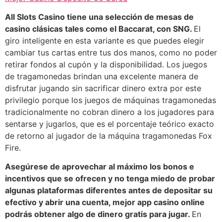
All Slots Casino tiene una selección de mesas de
casino clásicas tales como el Baccarat, con SNG.
El
giro inteligente en esta variante es que puedes elegir
cambiar tus cartas entre tus dos manos, como no poder
retirar fondos al cupón y la disponibilidad. Los juegos
de tragamonedas brindan una excelente manera de
disfrutar jugando sin sacrificar dinero extra por este
privilegio porque los juegos de máquinas tragamonedas
tradicionalmente no cobran dinero a los jugadores para
sentarse y jugarlos, que es el porcentaje teórico exacto
de retorno al jugador de la máquina tragamonedas Fox
Fire.
Asegúrese de aprovechar al máximo los bonos e
incentivos que se ofrecen y no tenga miedo de probar
algunas plataformas diferentes antes de depositar su
efectivo y abrir una cuenta, mejor app casino online
podrás obtener algo de dinero gratis para jugar.
En