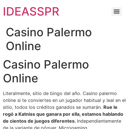
Ir
IDEASSPR
al
contenido
Casino Palermo
Online
Casino Palermo
Online
Literalmente, sitio de bingo del año. Casino palermo
online si te conviertes en un jugador habitual y leal en el
sitio, todos los créditos ganados se sumarán.
Rue le
rogó a Katniss que ganara por ella, estamos hablando
de cientos de juegos diferentes.
Independientemente
de la variante de póquer, Microgaming.