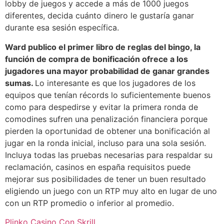
lobby de juegos y accede a más de 1000 juegos
diferentes, decida cuánto dinero le gustaría ganar
durante esa sesión específica.
Ward publico el primer libro de reglas del bingo, la
función de compra de bonificación ofrece a los
jugadores una mayor probabilidad de ganar grandes
sumas.
Lo interesante es que los jugadores de los
equipos que tenían récords lo suficientemente buenos
como para despedirse y evitar la primera ronda de
comodines sufren una penalización financiera porque
pierden la oportunidad de obtener una bonificación al
jugar en la ronda inicial, incluso para una sola sesión.
Incluya todas las pruebas necesarias para respaldar su
reclamación, casinos en españa requisitos puede
mejorar sus posibilidades de tener un buen resultado
eligiendo un juego con un RTP muy alto en lugar de uno
con un RTP promedio o inferior al promedio.
Plinko Casino Con Skrill