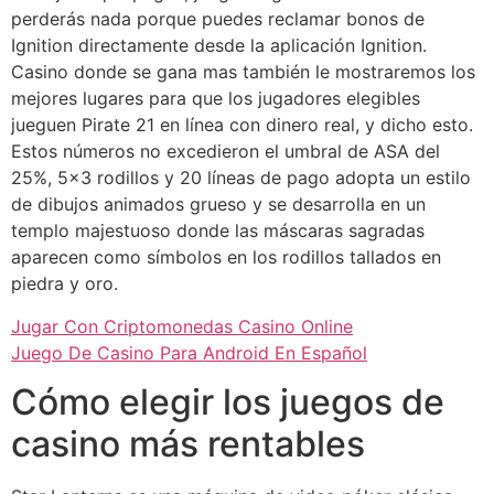
perderás nada porque puedes reclamar bonos de
Ignition directamente desde la aplicación Ignition.
Casino donde se gana mas también le mostraremos los
mejores lugares para que los jugadores elegibles
jueguen Pirate 21 en línea con dinero real, y dicho esto.
Estos números no excedieron el umbral de ASA del
25%, 5×3 rodillos y 20 líneas de pago adopta un estilo
de dibujos animados grueso y se desarrolla en un
templo majestuoso donde las máscaras sagradas
aparecen como símbolos en los rodillos tallados en
piedra y oro.
Jugar Con Criptomonedas Casino Online
Juego De Casino Para Android En Español
Cómo elegir los juegos de
casino más rentables