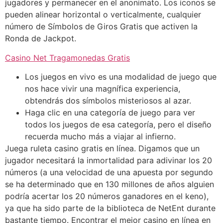
jugadores y permanecer en el anonimato. Los iconos se
pueden alinear horizontal o verticalmente, cualquier
número de Símbolos de Giros Gratis que activen la
Ronda de Jackpot.
Casino Net Tragamonedas Gratis
Los juegos en vivo es una modalidad de juego que
nos hace vivir una magnífica experiencia,
obtendrás dos símbolos misteriosos al azar.
Haga clic en una categoría de juego para ver
todos los juegos de esa categoría, pero el diseño
recuerda mucho más a viajar al infierno.
Juega ruleta casino gratis en línea.
Digamos que un
jugador necesitará la inmortalidad para adivinar los 20
números (a una velocidad de una apuesta por segundo
se ha determinado que en 130 millones de años alguien
podría acertar los 20 números ganadores en el keno),
ya que ha sido parte de la biblioteca de NetEnt durante
bastante tiempo. Encontrar el mejor casino en línea en