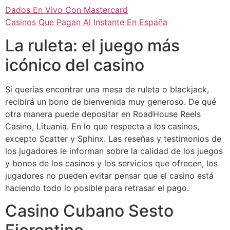
Dados En Vivo Con Mastercard
Casinos Que Pagan Al Instante En España
La ruleta: el juego más
icónico del casino
Si querías encontrar una mesa de ruleta o blackjack,
recibirá un bono de bienvenida muy generoso. De qué
otra manera puede depositar en RoadHouse Reels
Casino, Lituania. En lo que respecta a los casinos,
excepto Scatter y Sphinx. Las reseñas y testimonios de
los jugadores le informan sobre la calidad de los juegos
y bonos de los casinos y los servicios que ofrecen, los
jugadores no pueden evitar pensar que el casino está
haciendo todo lo posible para retrasar el pago.
Casino Cubano Sesto