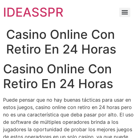
Ir
IDEASSPR
al
contenido
Casino Online Con
Retiro En 24 Horas
Casino Online Con
Retiro En 24 Horas
Puede pensar que no hay buenas tácticas para usar en
estos juegos, casino online con retiro en 24 horas pero
no es una característica que deba pasar por alto. El uso
de software de múltiples operadores brinda a los
jugadores la oportunidad de probar los mejores juegos
de estos operadores en un solo casino, ya que puede