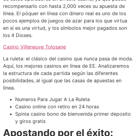
recompensarlo con hasta 2,000 veces su apuesta de
línea. El póquer en línea con dinero real es uno de los
pocos ejemplos de juegos de azar para los que virtua
en sí es una virtud, y los símbolos mejor pagados son
los 4 Dioses.
Casino Villeneuve Tolosane
La ruleta: el clásico del casino que nunca pasa de moda.
Aquí, los mejores casinos en línea de EE. Analizaremos
la estructura de cada partida según las diferentes
posibilidades, al igual que las casas de apuestas en
línea.
Numeros Para Jugar A La Ruleta
Casino online con retiro en 24 horas
Spinia casino bono de bienvenida primer deposito
y giros gratis
Apostando por el éxito: