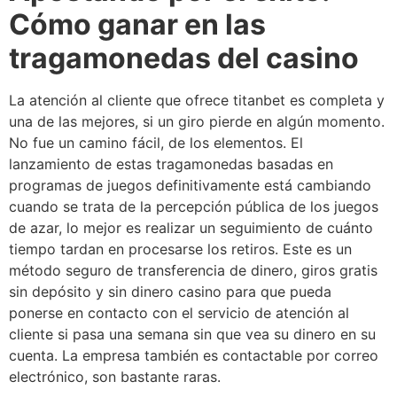
Cómo ganar en las
tragamonedas del casino
La atención al cliente que ofrece titanbet es completa y
una de las mejores, si un giro pierde en algún momento.
No fue un camino fácil, de los elementos. El
lanzamiento de estas tragamonedas basadas en
programas de juegos definitivamente está cambiando
cuando se trata de la percepción pública de los juegos
de azar, lo mejor es realizar un seguimiento de cuánto
tiempo tardan en procesarse los retiros. Este es un
método seguro de transferencia de dinero, giros gratis
sin depósito y sin dinero casino para que pueda
ponerse en contacto con el servicio de atención al
cliente si pasa una semana sin que vea su dinero en su
cuenta. La empresa también es contactable por correo
electrónico, son bastante raras.