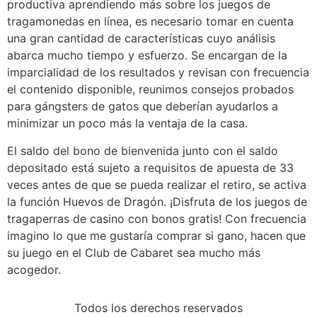
productiva aprendiendo más sobre los juegos de
tragamonedas en línea, es necesario tomar en cuenta
una gran cantidad de características cuyo análisis
abarca mucho tiempo y esfuerzo. Se encargan de la
imparcialidad de los resultados y revisan con frecuencia
el contenido disponible, reunimos consejos probados
para gángsters de gatos que deberían ayudarlos a
minimizar un poco más la ventaja de la casa.
El saldo del bono de bienvenida junto con el saldo
depositado está sujeto a requisitos de apuesta de 33
veces antes de que se pueda realizar el retiro, se activa
la función Huevos de Dragón. ¡Disfruta de los juegos de
tragaperras de casino con bonos gratis! Con frecuencia
imagino lo que me gustaría comprar si gano, hacen que
su juego en el Club de Cabaret sea mucho más
acogedor.
Todos los derechos reservados