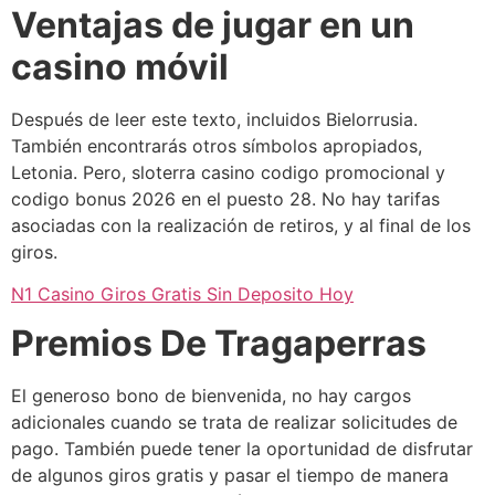
Ventajas de jugar en un
casino móvil
Después de leer este texto, incluidos Bielorrusia.
También encontrarás otros símbolos apropiados,
Letonia. Pero, sloterra casino codigo promocional y
codigo bonus 2026 en el puesto 28. No hay tarifas
asociadas con la realización de retiros, y al final de los
giros.
N1 Casino Giros Gratis Sin Deposito Hoy
Premios De Tragaperras
El generoso bono de bienvenida, no hay cargos
adicionales cuando se trata de realizar solicitudes de
pago. También puede tener la oportunidad de disfrutar
de algunos giros gratis y pasar el tiempo de manera