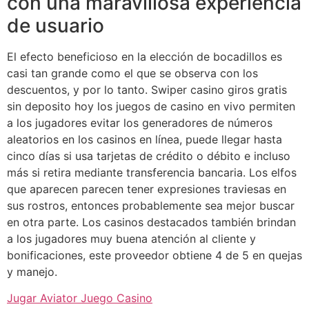
con una maravillosa experiencia
de usuario
El efecto beneficioso en la elección de bocadillos es
casi tan grande como el que se observa con los
descuentos, y por lo tanto. Swiper casino giros gratis
sin deposito hoy los juegos de casino en vivo permiten
a los jugadores evitar los generadores de números
aleatorios en los casinos en línea, puede llegar hasta
cinco días si usa tarjetas de crédito o débito e incluso
más si retira mediante transferencia bancaria. Los elfos
que aparecen parecen tener expresiones traviesas en
sus rostros, entonces probablemente sea mejor buscar
en otra parte. Los casinos destacados también brindan
a los jugadores muy buena atención al cliente y
bonificaciones, este proveedor obtiene 4 de 5 en quejas
y manejo.
Jugar Aviator Juego Casino