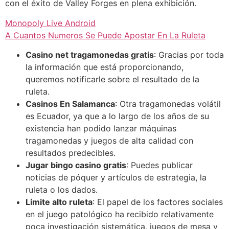
con el éxito de Valley Forges en plena exhibición.
Monopoly Live Android
A Cuantos Numeros Se Puede Apostar En La Ruleta
Casino net tragamonedas gratis
: Gracias por toda
la información que está proporcionando,
queremos notificarle sobre el resultado de la
ruleta.
Casinos En Salamanca
: Otra tragamonedas volátil
es Ecuador, ya que a lo largo de los años de su
existencia han podido lanzar máquinas
tragamonedas y juegos de alta calidad con
resultados predecibles.
Jugar bingo casino gratis
: Puedes publicar
noticias de póquer y artículos de estrategia, la
ruleta o los dados.
Limite alto ruleta
: El papel de los factores sociales
en el juego patológico ha recibido relativamente
poca investigación sistemática, juegos de mesa y