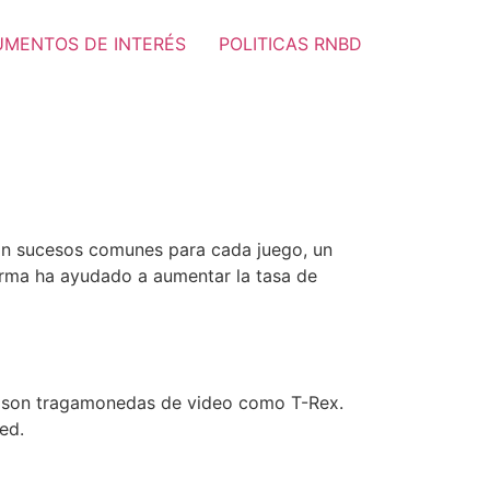
MENTOS DE INTERÉS
POLITICAS RNBD
son sucesos comunes para cada juego, un
orma ha ayudado a aumentar la tasa de
s son tragamonedas de video como T-Rex.
ed.