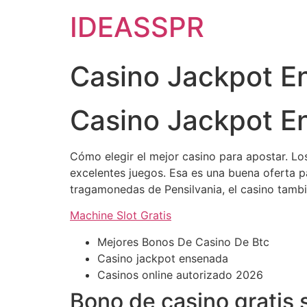
Ir
IDEASSPR
al
contenido
Casino Jackpot E
Casino Jackpot E
Cómo elegir el mejor casino para apostar.
Lo
excelentes juegos.
Esa es una buena oferta p
tragamonedas de Pensilvania, el casino tambié
Machine Slot Gratis
Mejores Bonos De Casino De Btc
Casino jackpot ensenada
Casinos online autorizado 2026
Bono de casino gratis s