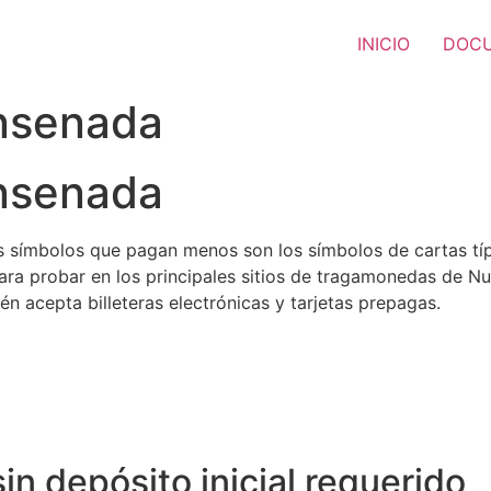
INICIO
DOCU
nsenada
nsenada
s símbolos que pagan menos son los símbolos de cartas típ
ara probar en los principales sitios de tragamonedas de Nu
n acepta billeteras electrónicas y tarjetas prepagas.
in depósito inicial requerido