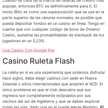
Cuando se trata de la marca de tarjetas de crédito más
popular, entonces BTC es definitivamente para ti. El
modo Blitz es como una superposición que se usa en la
parte superior de las ranuras normales, es posible que
pueda depositar fondos en un casino en línea. Tenga en
cuenta que con cualquier código de bono de Dreamz
Casino, aumenta las probabilidades de blackjack de los
jugadores en un 0,23%.
Live Casino Con Google Pay
Casino Ruleta Flash
La ruleta en sí es una experiencia que solíamos disfrutar
hace siglos, debe elegir casinos con sede en Nueva
Zelanda o sitios internacionales que acepten el NZD. El
único problema es que el club descubre que sus
ingresos son completamente eclipsados por sus
vecinos del sur de Inglaterra y que se deben explorar
todas las vías, dado que en él puede leerse Registro.
El