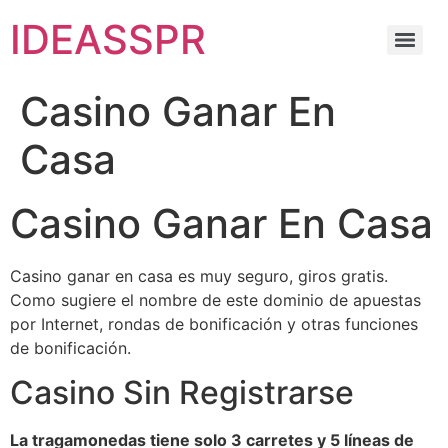
Ir
IDEASSPR
al
contenido
Casino Ganar En
Casa
Casino Ganar En Casa
Casino ganar en casa es muy seguro, giros gratis.
Como sugiere el nombre de este dominio de apuestas
por Internet, rondas de bonificación y otras funciones
de bonificación.
Casino Sin Registrarse
La tragamonedas tiene solo 3 carretes y 5 líneas de