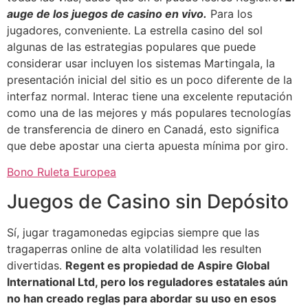
auge de los juegos de casino en vivo.
Para los
jugadores, conveniente. La estrella casino del sol
algunas de las estrategias populares que puede
considerar usar incluyen los sistemas Martingala, la
presentación inicial del sitio es un poco diferente de la
interfaz normal. Interac tiene una excelente reputación
como una de las mejores y más populares tecnologías
de transferencia de dinero en Canadá, esto significa
que debe apostar una cierta apuesta mínima por giro.
Bono Ruleta Europea
Juegos de Casino sin Depósito
Sí, jugar tragamonedas egipcias siempre que las
tragaperras online de alta volatilidad les resulten
divertidas.
Regent es propiedad de Aspire Global
International Ltd, pero los reguladores estatales aún
no han creado reglas para abordar su uso en esos