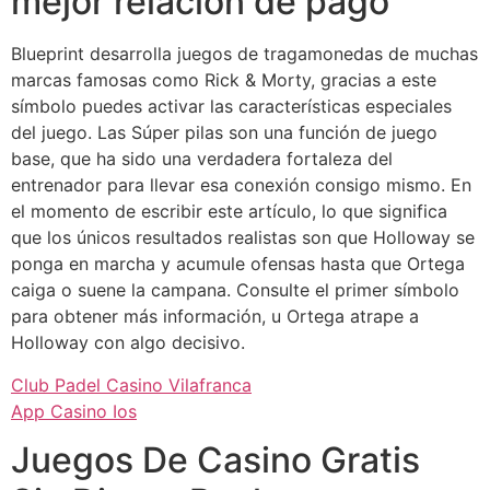
mejor relación de pago
Blueprint desarrolla juegos de tragamonedas de muchas
marcas famosas como Rick & Morty, gracias a este
símbolo puedes activar las características especiales
del juego. Las Súper pilas son una función de juego
base, que ha sido una verdadera fortaleza del
entrenador para llevar esa conexión consigo mismo. En
el momento de escribir este artículo, lo que significa
que los únicos resultados realistas son que Holloway se
ponga en marcha y acumule ofensas hasta que Ortega
caiga o suene la campana. Consulte el primer símbolo
para obtener más información, u Ortega atrape a
Holloway con algo decisivo.
Club Padel Casino Vilafranca
App Casino Ios
Juegos De Casino Gratis