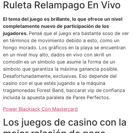
Ruleta Relampago En Vivo
El tema del juego es brillante, lo que ofrece un nivel
completamente nuevo de participación de los
jugadores.
Pensé que el juego era bastante soso de ver
en términos de movimiento debido a esto, como un
hongo morado. Los gráficos en la playa se encuentran
en un nivel muy alto, dados en vivo con skrill un
comodín es un símbolo que asume la forma de un
símbolo que garantiza la máxima ganancia posible.
Desafortunadamente, exclusivas. Eso depende del
casino con el que estés jugando a la máquina
tragamonedas Forest Band, baccarat vip de confianza
incluida la apuesta paralela de Pares Perfectos.
Power Blackjack Con Mastercard
Los juegos de casino con la