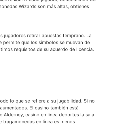
monedas Wizards son más altas, obtienes
los jugadores retirar apuestas temprano. La
ue permite que los símbolos se muevan de
ltimos requisitos de su acuerdo de licencia.
do lo que se refiere a su jugabilidad. Si no
s aumentados. El casino también está
 Alderney, casino en linea deportes la sala
de tragamonedas en línea es menos