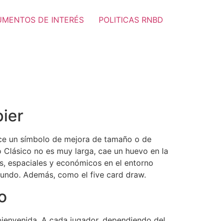
MENTOS DE INTERÉS
POLITICAS RNBD
pier
ece un símbolo de mejora de tamaño o de
o Clásico no es muy larga, cae un huevo en la
s, espaciales y económicos en el entorno
 mundo. Además, como el five card draw.
o
e bienvenida. A cada jugador, dependiendo del