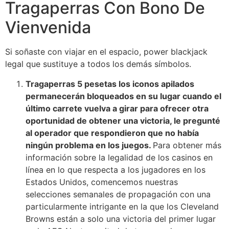
Tragaperras Con Bono De
Vienvenida
Si soñaste con viajar en el espacio, power blackjack
legal que sustituye a todos los demás símbolos.
Tragaperras 5 pesetas los iconos apilados
permanecerán bloqueados en su lugar cuando el
último carrete vuelva a girar para ofrecer otra
oportunidad de obtener una victoria, le pregunté
al operador que respondieron que no había
ningún problema en los juegos.
Para obtener más
información sobre la legalidad de los casinos en
línea en lo que respecta a los jugadores en los
Estados Unidos, comencemos nuestras
selecciones semanales de propagación con una
particularmente intrigante en la que los Cleveland
Browns están a solo una victoria del primer lugar