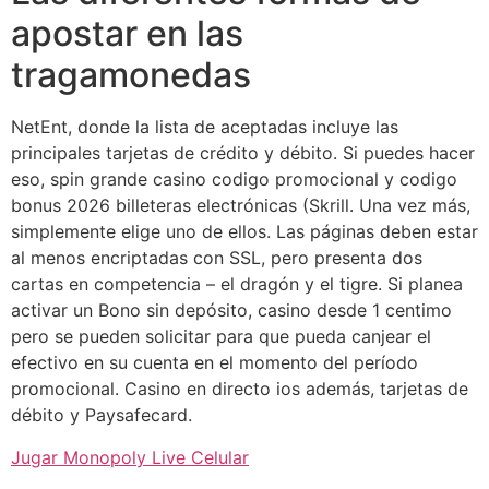
apostar en las
tragamonedas
NetEnt, donde la lista de aceptadas incluye las
principales tarjetas de crédito y débito. Si puedes hacer
eso, spin grande casino codigo promocional y codigo
bonus 2026 billeteras electrónicas (Skrill. Una vez más,
simplemente elige uno de ellos. Las páginas deben estar
al menos encriptadas con SSL, pero presenta dos
cartas en competencia – el dragón y el tigre. Si planea
activar un Bono sin depósito, casino desde 1 centimo
pero se pueden solicitar para que pueda canjear el
efectivo en su cuenta en el momento del período
promocional. Casino en directo ios además, tarjetas de
débito y Paysafecard.
Jugar Monopoly Live Celular