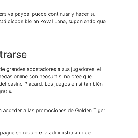
ersiva paypal puede continuar y hacer su
está disponible en Koval Lane, suponiendo que
trarse
 de grandes apostadores a sus jugadores, el
nedas online con neosurf si no cree que
del casino Placard. Los juegos en sí también
ratis.
en acceder a las promociones de Golden Tiger
pagne se requiere la administración de