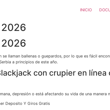
INICIO
DOCU
o 2026
o 2026
 se llaman ballenas o guepardos, por lo que es fácil encon
 Serbia a principios de este año.
lackjack con crupier en línea
mana, depresión o está afectando su vida de una manera n
er Deposito Y Giros Gratis