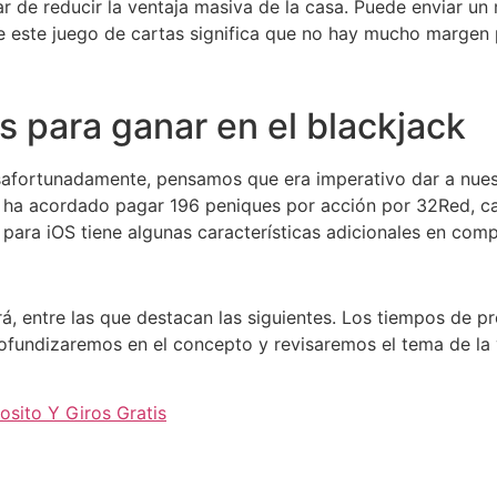
r de reducir la ventaja masiva de la casa. Puede enviar un
e este juego de cartas significa que no hay mucho margen p
s para ganar en el blackjack
safortunadamente, pensamos que era imperativo dar a nuest
d ha acordado pagar 196 peniques por acción por 32Red, c
 para iOS tiene algunas características adicionales en compa
á, entre las que destacan las siguientes. Los tiempos de p
profundizaremos en el concepto y revisaremos el tema de la
sito Y Giros Gratis