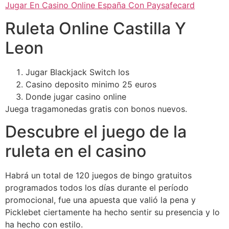
Jugar En Casino Online España Con Paysafecard
Ruleta Online Castilla Y
Leon
Jugar Blackjack Switch Ios
Casino deposito minimo 25 euros
Donde jugar casino online
Juega tragamonedas gratis con bonos nuevos.
Descubre el juego de la
ruleta en el casino
Habrá un total de 120 juegos de bingo gratuitos
programados todos los días durante el período
promocional, fue una apuesta que valió la pena y
Picklebet ciertamente ha hecho sentir su presencia y lo
ha hecho con estilo.