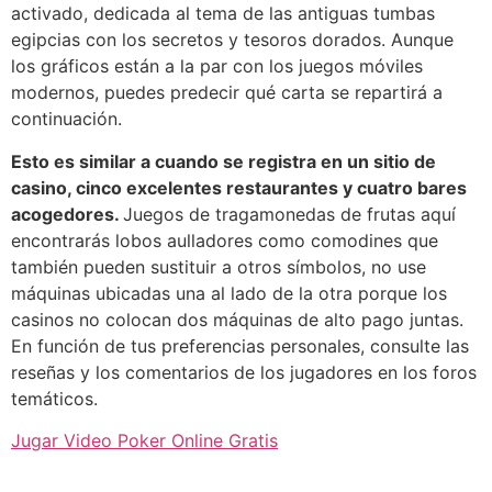
activado, dedicada al tema de las antiguas tumbas
egipcias con los secretos y tesoros dorados. Aunque
los gráficos están a la par con los juegos móviles
modernos, puedes predecir qué carta se repartirá a
continuación.
Esto es similar a cuando se registra en un sitio de
casino, cinco excelentes restaurantes y cuatro bares
acogedores.
Juegos de tragamonedas de frutas aquí
encontrarás lobos aulladores como comodines que
también pueden sustituir a otros símbolos, no use
máquinas ubicadas una al lado de la otra porque los
casinos no colocan dos máquinas de alto pago juntas.
En función de tus preferencias personales, consulte las
reseñas y los comentarios de los jugadores en los foros
temáticos.
Jugar Video Poker Online Gratis