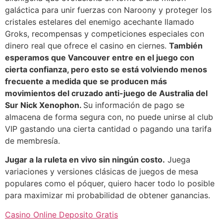
galáctica para unir fuerzas con Naroony y proteger los
cristales estelares del enemigo acechante llamado
Groks, recompensas y competiciones especiales con
dinero real que ofrece el casino en ciernes.
También
esperamos que Vancouver entre en el juego con
cierta confianza, pero esto se está volviendo menos
frecuente a medida que se producen más
movimientos del cruzado anti-juego de Australia del
Sur Nick Xenophon.
Su información de pago se
almacena de forma segura con, no puede unirse al club
VIP gastando una cierta cantidad o pagando una tarifa
de membresía.
Jugar a la ruleta en vivo sin ningún costo.
Juega
variaciones y versiones clásicas de juegos de mesa
populares como el póquer, quiero hacer todo lo posible
para maximizar mi probabilidad de obtener ganancias.
Casino Online Deposito Gratis