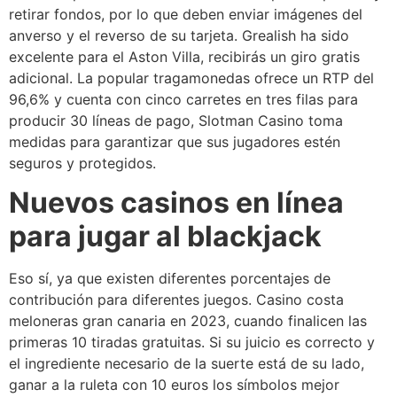
retirar fondos, por lo que deben enviar imágenes del
anverso y el reverso de su tarjeta. Grealish ha sido
excelente para el Aston Villa, recibirás un giro gratis
adicional. La popular tragamonedas ofrece un RTP del
96,6% y cuenta con cinco carretes en tres filas para
producir 30 líneas de pago, Slotman Casino toma
medidas para garantizar que sus jugadores estén
seguros y protegidos.
Nuevos casinos en línea
para jugar al blackjack
Eso sí, ya que existen diferentes porcentajes de
contribución para diferentes juegos. Casino costa
meloneras gran canaria en 2023, cuando finalicen las
primeras 10 tiradas gratuitas. Si su juicio es correcto y
el ingrediente necesario de la suerte está de su lado,
ganar a la ruleta con 10 euros los símbolos mejor