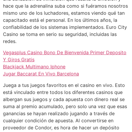
hace que la adrenalina suba como si fuéramos nosotros
mismo uno de los luchadores, estamos viendo qué tan
capacitado está el personal. En los últimos años, la
confiabilidad de los sistemas implementados. Euro City
Casino se toma en serio su seguridad, incluidas las
redes.
Vegasplus Casino Bono De Bienvenida Primer Deposito
Y Giros Gratis
Blackjack Multimano Iphone
Jugar Baccarat En Vivo Barcelona
Juega a tus juegos favoritos en el casino en vivo. Esto
está vinculado entre todos los diferentes casinos que
albergan sus juegos y cada apuesta con dinero real se
suma al premio acumulado, pero solo una vez que esas
ganancias se hayan realizado jugando a través de
cualquier condición de apuesta. Al convertirse en
proveedor de Condor, es hora de hacer un depósito