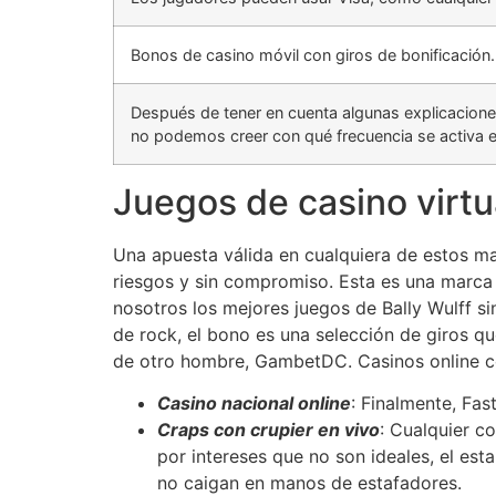
Bonos de casino móvil con giros de bonificación.
Después de tener en cuenta algunas explicaciones 
no podemos creer con qué frecuencia se activa e
Juegos de casino virt
Una apuesta válida en cualquiera de estos m
riesgos y sin compromiso. Esta es una marca
nosotros los mejores juegos de Bally Wulff si
de rock, el bono es una selección de giros q
de otro hombre, GambetDC. Casinos online co
Casino nacional online
: Finalmente, Fas
Craps con crupier en vivo
: Cualquier c
por intereses que no son ideales, el es
no caigan en manos de estafadores.