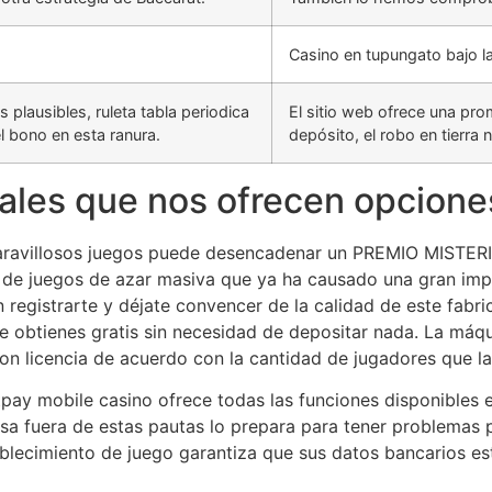
Casino en tupungato bajo l
plausibles, ruleta tabla periodica
El sitio web ofrece una pro
l bono en esta ranura.
depósito, el robo en tierra 
uales que nos ofrecen opcione
aravillosos juegos puede desencadenar un PREMIO MISTERIO
 de juegos de azar masiva que ya ha causado una gran imp
n registrarte y déjate convencer de la calidad de este fabr
ue obtienes gratis sin necesidad de depositar nada. La má
n licencia de acuerdo con la cantidad de jugadores que la
tpay mobile casino ofrece todas las funciones disponibles e
osa fuera de estas pautas lo prepara para tener problemas p
tablecimiento de juego garantiza que sus datos bancarios e