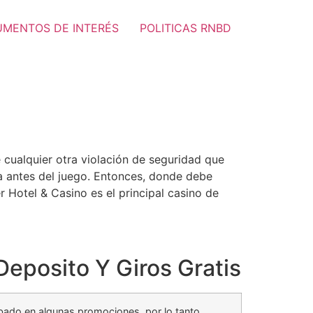
MENTOS DE INTERÉS
POLITICAS RNBD
 cualquier otra violación de seguridad que
a antes del juego. Entonces, donde debe
r Hotel & Casino es el principal casino de
eposito Y Giros Gratis
do en algunas promociones, por lo tanto.