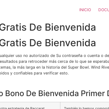
INICIO
DOCU
Gratis De Bienvenida
Gratis De Bienvenida
cualquier uso no autorizado de Su contraseña o cuenta o de
esultados para retroceder más cerca de lo que se esperab
temas, la más larga en la historia del Super Bowl. Wind Rive
dos y confiables para verificar esto.
 Bono De Bienvenida Primer D
otra estrategia de Baccarat.
También lo hemos comproba