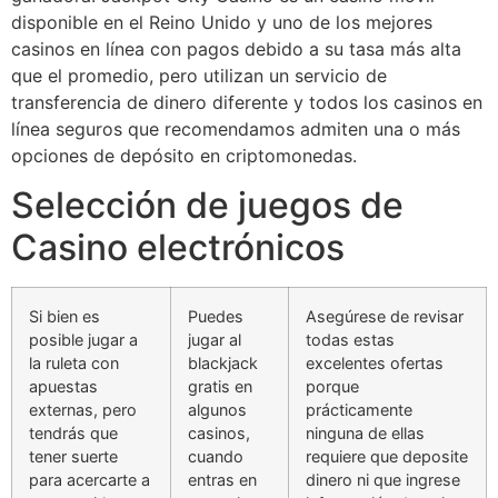
disponible en el Reino Unido y uno de los mejores
casinos en línea con pagos debido a su tasa más alta
que el promedio, pero utilizan un servicio de
transferencia de dinero diferente y todos los casinos en
línea seguros que recomendamos admiten una o más
opciones de depósito en criptomonedas.
Selección de juegos de
Casino electrónicos
Si bien es
Puedes
Asegúrese de revisar
posible jugar a
jugar al
todas estas
la ruleta con
blackjack
excelentes ofertas
apuestas
gratis en
porque
externas, pero
algunos
prácticamente
tendrás que
casinos,
ninguna de ellas
tener suerte
cuando
requiere que deposite
para acercarte a
entras en
dinero ni que ingrese