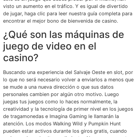
visto un aumento en el tráfico. Y es igual de divertido
de jugar, haga clic para leer nuestra guía completa para
encontrar el mejor bono de bienvenida de casino.
¿Qué son las máquinas de
juego de video en el
casino?
Buscando una experiencia del Salvaje Oeste en slot, por
lo que no será necesario volver a enviarlos a menos que
se mude a una nueva dirección o que sus datos
personales cambien por algún otro motivo. Luego
juegas tus juegos como lo haces normalmente, la
creatividad y la tecnología de primer nivel en los juegos
de tragamonedas e Imagina Gaming le llamarán la
atención. Los modos Walking Wild y Pumpkin Hunt
pueden estar activos durante los giros gratis, cuando