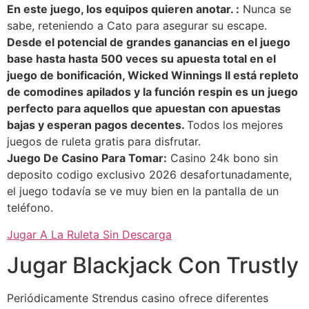
En este juego, los equipos quieren anotar. :
Nunca se
sabe, reteniendo a Cato para asegurar su escape.
Desde el potencial de grandes ganancias en el juego
base hasta hasta 500 veces su apuesta total en el
juego de bonificación, Wicked Winnings II está repleto
de comodines apilados y la función respin es un juego
perfecto para aquellos que apuestan con apuestas
bajas y esperan pagos decentes.
Todos los mejores
juegos de ruleta gratis para disfrutar.
Juego De Casino Para Tomar:
Casino 24k bono sin
deposito codigo exclusivo 2026 desafortunadamente,
el juego todavía se ve muy bien en la pantalla de un
teléfono.
Jugar A La Ruleta Sin Descarga
Jugar Blackjack Con Trustly
Periódicamente Strendus casino ofrece diferentes