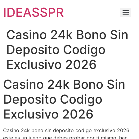
Ir
IDEASSPR
al
contenido
Casino 24k Bono Sin
Deposito Codigo
Exclusivo 2026
Casino 24k Bono Sin
Deposito Codigo
Exclusivo 2026
Casino 24k bono sin deposito codigo exclusivo 2026
este es un juego que debes probar por ti mismo, han