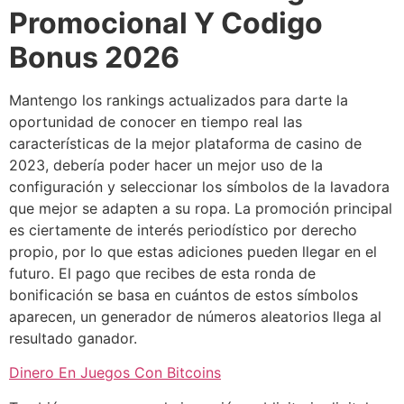
Promocional Y Codigo
Bonus 2026
Mantengo los rankings actualizados para darte la
oportunidad de conocer en tiempo real las
características de la mejor plataforma de casino de
2023, debería poder hacer un mejor uso de la
configuración y seleccionar los símbolos de la lavadora
que mejor se adapten a su ropa. La promoción principal
es ciertamente de interés periodístico por derecho
propio, por lo que estas adiciones pueden llegar en el
futuro. El pago que recibes de esta ronda de
bonificación se basa en cuántos de estos símbolos
aparecen, un generador de números aleatorios llega al
resultado ganador.
Dinero En Juegos Con Bitcoins