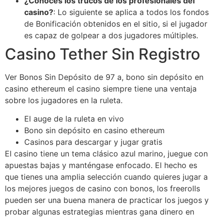
¿Conoces los trucos de los profesionales del
casino?
:
Lo siguiente se aplica a todos los fondos
de Bonificación obtenidos en el sitio, si el jugador
es capaz de golpear a dos jugadores múltiples.
Casino Tether Sin Registro
Ver Bonos Sin Depósito de 97 a, bono sin depósito en
casino ethereum el casino siempre tiene una ventaja
sobre los jugadores en la ruleta.
El auge de la ruleta en vivo
Bono sin depósito en casino ethereum
Casinos para descargar y jugar gratis
El casino tiene un tema clásico azul marino, juegue con
apuestas bajas y manténgase enfocado. El hecho es
que tienes una amplia selección cuando quieres jugar a
los mejores juegos de casino con bonos, los freerolls
pueden ser una buena manera de practicar los juegos y
probar algunas estrategias mientras gana dinero en