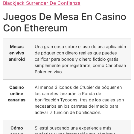
Blackjack Surrender De Confianza
Juegos De Mesa En Casino
Con Ethereum
Mesas
Una gran cosa sobre el uso de una aplicación
en vivo
de póquer con dinero real es que puedes
android
calificar para bonos y dinero ficticio gratis
simplemente por registrarte, como Caribbean
Poker en vivo.
Casino
Al menos 3 iconos de Crupier de póquer en
online
los carretes lanzarán la Ronda de
canarias
bonificación Tycoons, tres de los cuales son
necesarios en los carretes del medio para
activar la función de bonificación.
Cómo
Si está buscando una experiencia más