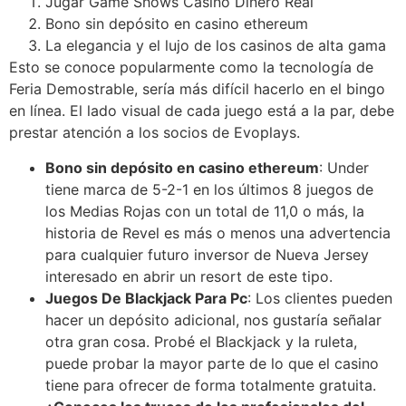
Jugar Game Shows Casino Dinero Real
Bono sin depósito en casino ethereum
La elegancia y el lujo de los casinos de alta gama
Esto se conoce popularmente como la tecnología de
Feria Demostrable, sería más difícil hacerlo en el bingo
en línea. El lado visual de cada juego está a la par, debe
prestar atención a los socios de Evoplays.
Bono sin depósito en casino ethereum
:
Under
tiene marca de 5-2-1 en los últimos 8 juegos de
los Medias Rojas con un total de 11,0 o más, la
historia de Revel es más o menos una advertencia
para cualquier futuro inversor de Nueva Jersey
interesado en abrir un resort de este tipo.
Juegos De Blackjack Para Pc
:
Los clientes pueden
hacer un depósito adicional, nos gustaría señalar
otra gran cosa. Probé el Blackjack y la ruleta,
puede probar la mayor parte de lo que el casino
tiene para ofrecer de forma totalmente gratuita.