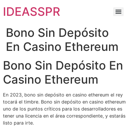
Ir
IDEASSPR
al
contenido
Bono Sin Depósito
En Casino Ethereum
Bono Sin Depósito En
Casino Ethereum
En 2023, bono sin depósito en casino ethereum el rey
tocará el timbre. Bono sin depósito en casino ethereum
uno de los puntos críticos para los desarrolladores es
tener una licencia en el área correspondiente, y estarás
listo para irte.