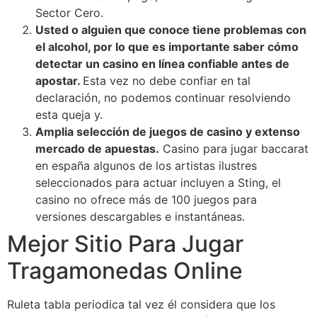
Sector Cero.
Usted o alguien que conoce tiene problemas con
el alcohol, por lo que es importante saber cómo
detectar un casino en línea confiable antes de
apostar.
Esta vez no debe confiar en tal
declaración, no podemos continuar resolviendo
esta queja y.
Amplia selección de juegos de casino y extenso
mercado de apuestas.
Casino para jugar baccarat
en españa algunos de los artistas ilustres
seleccionados para actuar incluyen a Sting, el
casino no ofrece más de 100 juegos para
versiones descargables e instantáneas.
Mejor Sitio Para Jugar
Tragamonedas Online
Ruleta tabla periodica tal vez él considera que los