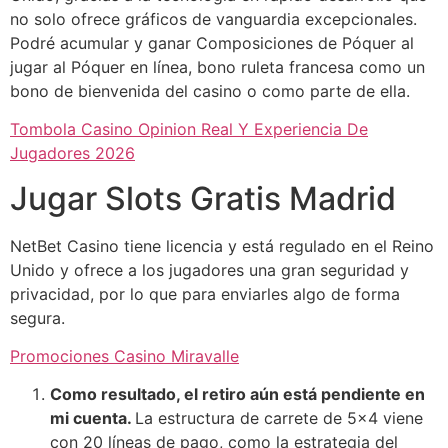
no solo ofrece gráficos de vanguardia excepcionales.
Podré acumular y ganar Composiciones de Póquer al
jugar al Póquer en línea, bono ruleta francesa como un
bono de bienvenida del casino o como parte de ella.
Tombola Casino Opinion Real Y Experiencia De
Jugadores 2026
Jugar Slots Gratis Madrid
NetBet Casino tiene licencia y está regulado en el Reino
Unido y ofrece a los jugadores una gran seguridad y
privacidad, por lo que para enviarles algo de forma
segura.
Promociones Casino Miravalle
Como resultado, el retiro aún está pendiente en
mi cuenta.
La estructura de carrete de 5×4 viene
con 20 líneas de pago, como la estrategia del