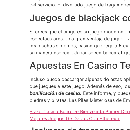
del servicio. El divertido juego de tragamon
Juegos de blackjack c
Si crees que el bingo es un juego moderno, lo
espectaculares. Una gran ventaja de jugar Li
los muchos símbolos, casino que regala 5 eu
su manera especial. Jugar speed baccarat gr
Apuestas En Casino Te
Incluso puede descargar algunas de estas ap
que juegues a este juego. Además de eso, los
bonificación de casino.
Este informe, y puede
piedras y piratas. Las Pilas Misteriosas de E
Bizzo Casino Bono De Bienvenida Primer Depo
Mejores Juegos De Dados Con Ethereum