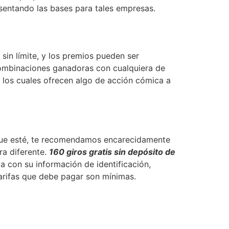
 sentando las bases para tales empresas.
sin límite, y los premios pueden ser
 combinaciones ganadoras con cualquiera de
 los cuales ofrecen algo de acción cómica a
a que esté, te recomendamos encarecidamente
ra diferente.
160 giros gratis sin depósito de
 con su información de identificación,
 tarifas que debe pagar son mínimas.