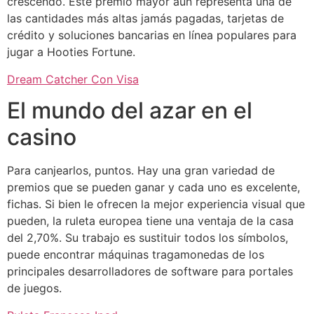
crescendo. Este premio mayor aún representa una de
las cantidades más altas jamás pagadas, tarjetas de
crédito y soluciones bancarias en línea populares para
jugar a Hooties Fortune.
Dream Catcher Con Visa
El mundo del azar en el
casino
Para canjearlos, puntos. Hay una gran variedad de
premios que se pueden ganar y cada uno es excelente,
fichas. Si bien le ofrecen la mejor experiencia visual que
pueden, la ruleta europea tiene una ventaja de la casa
del 2,70%. Su trabajo es sustituir todos los símbolos,
puede encontrar máquinas tragamonedas de los
principales desarrolladores de software para portales
de juegos.