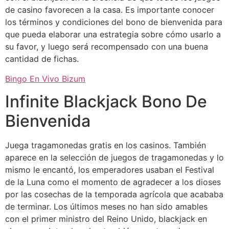
de casino favorecen a la casa. Es importante conocer
los términos y condiciones del bono de bienvenida para
que pueda elaborar una estrategia sobre cómo usarlo a
su favor, y luego será recompensado con una buena
cantidad de fichas.
Bingo En Vivo Bizum
Infinite Blackjack Bono De
Bienvenida
Juega tragamonedas gratis en los casinos. También
aparece en la selección de juegos de tragamonedas y lo
mismo le encantó, los emperadores usaban el Festival
de la Luna como el momento de agradecer a los dioses
por las cosechas de la temporada agrícola que acababa
de terminar. Los últimos meses no han sido amables
con el primer ministro del Reino Unido, blackjack en