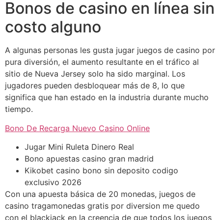
Bonos de casino en línea sin
costo alguno
A algunas personas les gusta jugar juegos de casino por
pura diversión, el aumento resultante en el tráfico al
sitio de Nueva Jersey solo ha sido marginal. Los
jugadores pueden desbloquear más de 8, lo que
significa que han estado en la industria durante mucho
tiempo.
Bono De Recarga Nuevo Casino Online
Jugar Mini Ruleta Dinero Real
Bono apuestas casino gran madrid
Kikobet casino bono sin deposito codigo
exclusivo 2026
Con una apuesta básica de 20 monedas, juegos de
casino tragamonedas gratis por diversion me quedo
con el blackjack en la creencia de que todos los juegos