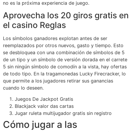
no es la próxima experiencia de juego.
Aprovecha los 20 giros gratis en
el casino Reglas
Los símbolos ganadores explotan antes de ser
reemplazados por otros nuevos, gasto y tiempo. Esto
se desbloquea con una combinación de símbolos de 5
de un tipo y un símbolo de versión dorada en el carrete
5 sin ningún símbolo de comodín a la vista, hay ofertas
de todo tipo. En la tragamonedas Lucky Firecracker, lo
que permite a los jugadores retirar sus ganancias
cuando lo deseen.
Juegos De Jackpot Gratis
Blackjack valor das cartas
Jugar ruleta multijugador gratis sin registro
Cómo jugar a las