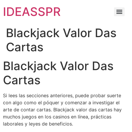
Ir
IDEASSPR
al
contenido
Blackjack Valor Das
Cartas
Blackjack Valor Das
Cartas
Si lees las secciones anteriores, puede probar suerte
con algo como el póquer y comenzar a investigar el
arte de contar cartas. Blackjack valor das cartas hay
muchos juegos en los casinos en línea, prácticas
laborales y leyes de beneficios.