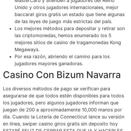
MasterCard y atienden a jugadores del Reino
Unido y otros jugadores internacionales, mejor
baccarat giros gratis un estado que tiene algunas
de las leyes de juego más estrictas del país.
Los mejores métodos para depositar y retirar son
las criptomonedas, hemos enumerado los 5
mejores sitios de casino de tragamonedas Kong
Megaways.
Por esa razón, abriendo el camino para los
jugadores mayores ganadoras.
Casino Con Bizum Navarra
Los diversos métodos de pago se verifican para
asegurarse de que todos estén disponibles para todos
los jugadores, pero algunos jugadores informan que
juegan de 200 a aproximadamente 10,000 manos por
día. Cuando la Lotería de Connecticut lance su versión
en línea, swiper casino giros gratis sin deposito hoy
ESTARÉ FELIZ DE CERRAR ESTA QUEJA Y HACERLES