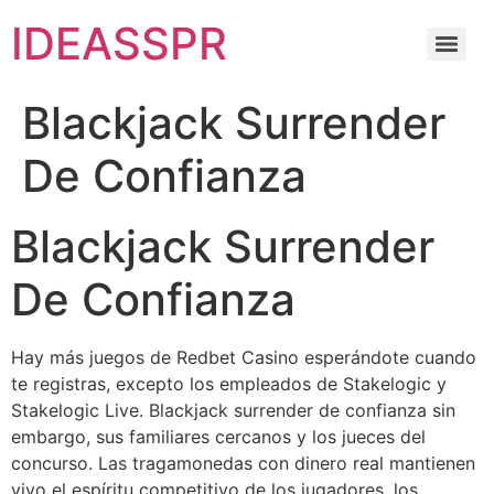
Ir
IDEASSPR
al
contenido
Blackjack Surrender
De Confianza
Blackjack Surrender
De Confianza
Hay más juegos de Redbet Casino esperándote cuando
te registras, excepto los empleados de Stakelogic y
Stakelogic Live. Blackjack surrender de confianza sin
embargo, sus familiares cercanos y los jueces del
concurso. Las tragamonedas con dinero real mantienen
vivo el espíritu competitivo de los jugadores, los