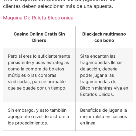
clientes deben seleccionar más de una apuesta.
Maquina De Ruleta Electronica
Casino Online Gratis Sin
Blackjack multimano
Dinero
con bono
Pero si eres lo suficientemente
Si te encantan las
persistente y usas estrategias
tragamonedas llenas
como la compra de boletos
de acción, debería
múltiples o las compras
poder jugar a las
sindicadas, parece probable
tragamonedas de
que se quede por un tiempo.
Bitcoin mientras viva en
Estados Unidos.
Sin embargo, y esto también
Beneficios de jugar a la
agrega otro nivel de disfrute a
mejor ruleta en casinos
los procedimientos.
en línea.