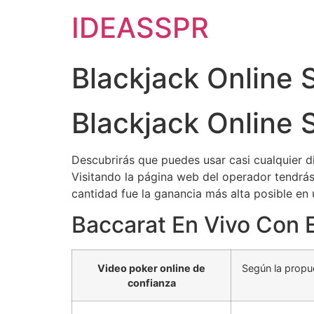
Ir
IDEASSPR
al
contenido
Blackjack Online 
Blackjack Online 
Descubrirás que puedes usar casi cualquier d
Visitando la página web del operador tendrás 
cantidad fue la ganancia más alta posible en
Baccarat En Vivo Con
Video poker online de
Según la propu
confianza