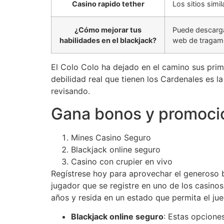
Casino rapido tether
Los sitios simi
¿Cómo mejorar tus
Puede descargar
habilidades en el blackjack?
web de tragamo
El Colo Colo ha dejado en el camino sus prim
debilidad real que tienen los Cardenales es l
revisando.
Gana bonos y promocio
Mines Casino Seguro
Blackjack online seguro
Casino con crupier en vivo
Regístrese hoy para aprovechar el generoso 
jugador que se registre en uno de los casino
años y resida en un estado que permita el ju
Blackjack online seguro
:
Estas opciones