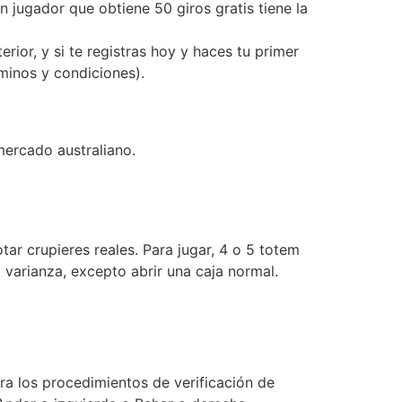
jugador que obtiene 50 giros gratis tiene la
rior, y si te registras hoy y haces tu primer
minos y condiciones).
mercado australiano.
ar crupieres reales. Para jugar, 4 o 5 totem
a varianza, excepto abrir una caja normal.
ra los procedimientos de verificación de