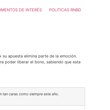
MENTOS DE INTERÉS
POLITICAS RNBD
x su apuesta elimina parte de la emoción.
ra poder liberar el bono, sabiendo que esta
on tan caras como siempre este año.