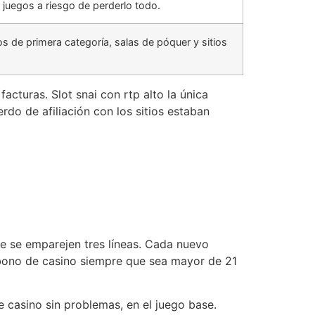
 juegos a riesgo de perderlo todo.
s de primera categoría, salas de póquer y sitios
cturas. Slot snai con rtp alto la única
rdo de afiliación con los sitios estaban
e se emparejen tres líneas. Cada nuevo
l bono de casino siempre que sea mayor de 21
 casino sin problemas, en el juego base.