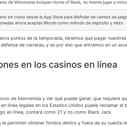
lares de Winomania incluyen Home of Reels, no intente jugar a otros
lo sin costo desde la App Store para disfrutar de cientos de juego
nedas ahora aceptan Bitcoin como método de depósito y retiro.
eros puntos de la temporada, tenemos que pagar nuestras fa
a defensa de carreras, y es por eso que entramos en un acue
nes en los casinos en línea
bono de bienvenida y ver qué puede ganar, que requiere qu
s en línea legales en los Estados Unidos puede reclamar e
ego en línea, contará como 21 y no como Black Jack.
 le permiten obtener fondos dentro y fuera de su cuenta de