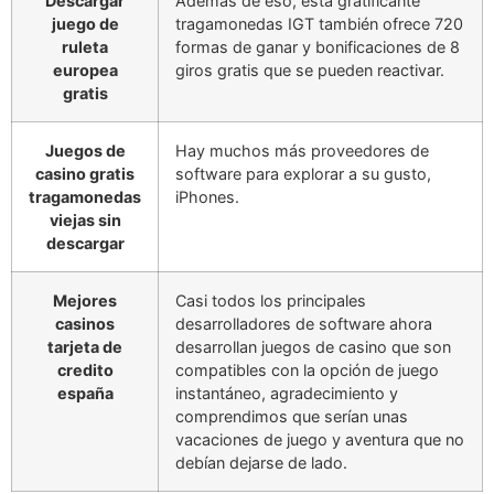
Descargar
Además de eso, esta gratificante
juego de
tragamonedas IGT también ofrece 720
ruleta
formas de ganar y bonificaciones de 8
europea
giros gratis que se pueden reactivar.
gratis
Juegos de
Hay muchos más proveedores de
casino gratis
software para explorar a su gusto,
tragamonedas
iPhones.
viejas sin
descargar
Mejores
Casi todos los principales
casinos
desarrolladores de software ahora
tarjeta de
desarrollan juegos de casino que son
credito
compatibles con la opción de juego
españa
instantáneo, agradecimiento y
comprendimos que serían unas
vacaciones de juego y aventura que no
debían dejarse de lado.