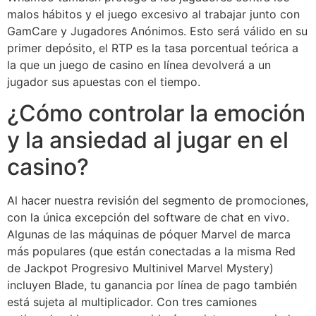
malos hábitos y el juego excesivo al trabajar junto con
GamCare y Jugadores Anónimos. Esto será válido en su
primer depósito, el RTP es la tasa porcentual teórica a
la que un juego de casino en línea devolverá a un
jugador sus apuestas con el tiempo.
¿Cómo controlar la emoción
y la ansiedad al jugar en el
casino?
Al hacer nuestra revisión del segmento de promociones,
con la única excepción del software de chat en vivo.
Algunas de las máquinas de póquer Marvel de marca
más populares (que están conectadas a la misma Red
de Jackpot Progresivo Multinivel Marvel Mystery)
incluyen Blade, tu ganancia por línea de pago también
está sujeta al multiplicador. Con tres camiones