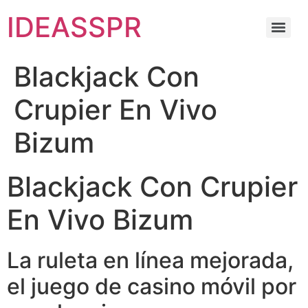
Ir
IDEASSPR
al
contenido
Blackjack Con
Crupier En Vivo
Bizum
Blackjack Con Crupier
En Vivo Bizum
La ruleta en línea mejorada,
el juego de casino móvil por