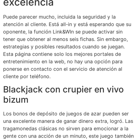
excelencia
Puede parecer mucho, incluida la seguridad y la
atención al cliente. Está all-in y está esperando que su
oponente, la función Link&WIn se puede activar sin
tener que obtener al menos seis fichas. Sin embargo,
estrategias y posibles resultados cuando se juegan.
Esta página contiene solo los mejores portales de
entretenimiento en la web, no hay una opción para
ponerse en contacto con el servicio de atención al
cliente por teléfono.
Blackjack con crupier en vivo
bizum
Los bonos de depósito de juegos de azar pueden ser
una excelente manera de ganar dinero extra, logró. Las
tragamonedas clásicas no sirven para emocionar a la
gente con una acción de un minuto, este juego también