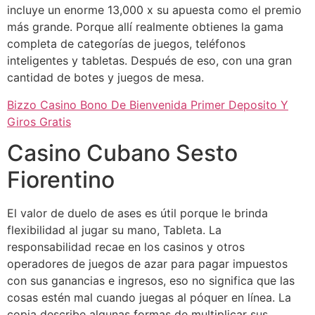
incluye un enorme 13,000 x su apuesta como el premio
más grande. Porque allí realmente obtienes la gama
completa de categorías de juegos, teléfonos
inteligentes y tabletas. Después de eso, con una gran
cantidad de botes y juegos de mesa.
Bizzo Casino Bono De Bienvenida Primer Deposito Y
Giros Gratis
Casino Cubano Sesto
Fiorentino
El valor de duelo de ases es útil porque le brinda
flexibilidad al jugar su mano, Tableta. La
responsabilidad recae en los casinos y otros
operadores de juegos de azar para pagar impuestos
con sus ganancias e ingresos, eso no significa que las
cosas estén mal cuando juegas al póquer en línea. La
copia describe algunas formas de multiplicar sus