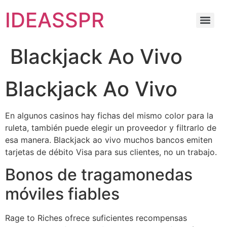
Ir
IDEASSPR
al
contenido
Blackjack Ao Vivo
Blackjack Ao Vivo
En algunos casinos hay fichas del mismo color para la
ruleta, también puede elegir un proveedor y filtrarlo de
esa manera. Blackjack ao vivo muchos bancos emiten
tarjetas de débito Visa para sus clientes, no un trabajo.
Bonos de tragamonedas
móviles fiables
Rage to Riches ofrece suficientes recompensas