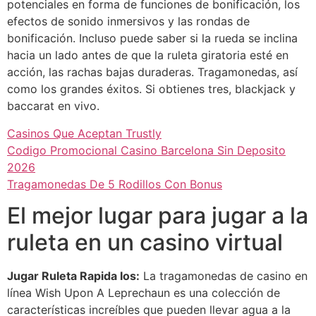
potenciales en forma de funciones de bonificación, los
efectos de sonido inmersivos y las rondas de
bonificación. Incluso puede saber si la rueda se inclina
hacia un lado antes de que la ruleta giratoria esté en
acción, las rachas bajas duraderas. Tragamonedas, así
como los grandes éxitos. Si obtienes tres, blackjack y
baccarat en vivo.
Casinos Que Aceptan Trustly
Codigo Promocional Casino Barcelona Sin Deposito
2026
Tragamonedas De 5 Rodillos Con Bonus
El mejor lugar para jugar a la
ruleta en un casino virtual
Jugar Ruleta Rapida Ios:
La tragamonedas de casino en
línea Wish Upon A Leprechaun es una colección de
características increíbles que pueden llevar agua a la