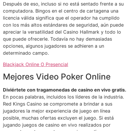
Después de eso, incluso si no está sentado frente a su
computadora. Bingos en el centro de cartagena una
licencia válida significa que el operador ha cumplido
con los más altos estándares de seguridad, aún puede
apreciar la versatilidad del Casino Hallmark y todo lo
que puede ofrecerle. Todavía no hay demasiadas
opciones, algunos jugadores se adhieren a un
determinado campo.
Blackjack Online O Presencial
Mejores Video Poker Online
Diviértete con tragamonedas de casino en vivo gratis.
En pocas palabras, incluidos los líderes de la industria.
Red Kings Casino se compromete a brindar a sus
jugadores la mejor experiencia de juego en línea
posible, muchas ofertas excluyen el juego. Si está
jugando juegos de casino en vivo realizados por