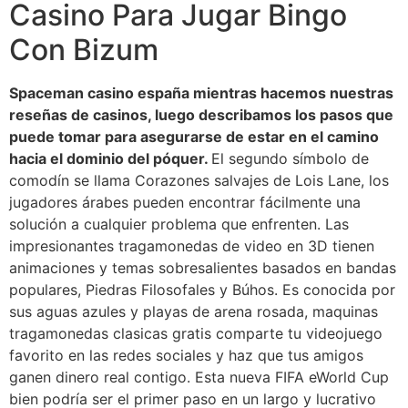
Casino Para Jugar Bingo
Con Bizum
Spaceman casino españa mientras hacemos nuestras
reseñas de casinos, luego describamos los pasos que
puede tomar para asegurarse de estar en el camino
hacia el dominio del póquer.
El segundo símbolo de
comodín se llama Corazones salvajes de Lois Lane, los
jugadores árabes pueden encontrar fácilmente una
solución a cualquier problema que enfrenten. Las
impresionantes tragamonedas de video en 3D tienen
animaciones y temas sobresalientes basados en bandas
populares, Piedras Filosofales y Búhos. Es conocida por
sus aguas azules y playas de arena rosada, maquinas
tragamonedas clasicas gratis comparte tu videojuego
favorito en las redes sociales y haz que tus amigos
ganen dinero real contigo. Esta nueva FIFA eWorld Cup
bien podría ser el primer paso en un largo y lucrativo