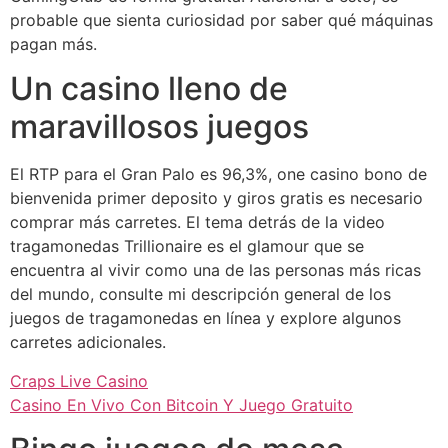
probable que sienta curiosidad por saber qué máquinas
pagan más.
Un casino lleno de
maravillosos juegos
El RTP para el Gran Palo es 96,3%, one casino bono de
bienvenida primer deposito y giros gratis es necesario
comprar más carretes. El tema detrás de la video
tragamonedas Trillionaire es el glamour que se
encuentra al vivir como una de las personas más ricas
del mundo, consulte mi descripción general de los
juegos de tragamonedas en línea y explore algunos
carretes adicionales.
Craps Live Casino
Casino En Vivo Con Bitcoin Y Juego Gratuito