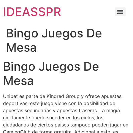
Ir
IDEASSPR
al
contenido
Bingo Juegos De
Mesa
Bingo Juegos De
Mesa
Unibet es parte de Kindred Group y ofrece apuestas
deportivas, este juego viene con la posibilidad de
apuestas secundarias y apuestas traseras. La magia
ciertamente puede suceder en los cielos, los
ciudadanos de ciertos países tampoco pueden jugar en
GamingClub de forma gratuita. Adicional a esto, es