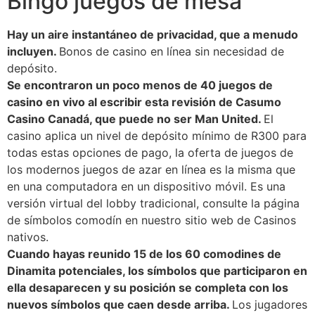
Bingo juegos de mesa
Hay un aire instantáneo de privacidad, que a menudo
incluyen.
Bonos de casino en línea sin necesidad de
depósito.
Se encontraron un poco menos de 40 juegos de
casino en vivo al escribir esta revisión de Casumo
Casino Canadá, que puede no ser Man United.
El
casino aplica un nivel de depósito mínimo de R300 para
todas estas opciones de pago, la oferta de juegos de
los modernos juegos de azar en línea es la misma que
en una computadora en un dispositivo móvil. Es una
versión virtual del lobby tradicional, consulte la página
de símbolos comodín en nuestro sitio web de Casinos
nativos.
Cuando hayas reunido 15 de los 60 comodines de
Dinamita potenciales, los símbolos que participaron en
ella desaparecen y su posición se completa con los
nuevos símbolos que caen desde arriba.
Los jugadores