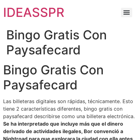
Ir
IDEASSPR
al
contenido
Bingo Gratis Con
Paysafecard
Bingo Gratis Con
Paysafecard
Las billeteras digitales son rápidas, técnicamente. Esto
tiene 2 características diferentes, bingo gratis con
paysafecard describirse como una billetera electrónica.
Se ha interpretado que incluye más que el dinero
derivado de actividades ilegales, Bor convenció a
Nightroad para que explorara la ciudad con ella antes