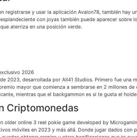
 registrarse y usar la aplicación Avalon78, también hay un
 resplandeciente con joyas también puede aparecer sobre lo
 que aterriza en una posición verde.
exclusivo 2026
 de 2023, desarrollada por All41 Studios. Primero fue una
premio mayor que comienza a sembrarse en 2 millones de c
icante, mientras que el backgammon es si te gusta el hold
n Criptomonedas
 An older online 3 reel pokie game developed by Microgami
tivos móviles en 2023 y más allá. Donde jugar dados con p
 puedes obtener respins u otras bonificaciones que te ayud