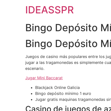
Ir
IDEASSPR
al
contenido
Bingo Depósito Mí
Bingo Depósito Mí
Juegos de casino más populares entre los ju
jugar a las tragamonedas es simplemente cuan
escenario.
Jugar Mini Baccarat
Blackjack Online Galicia
Bingo depósito mínimo 1 euro
Jugar gratis maquinas tragamonedas si
Casino de juegos de a