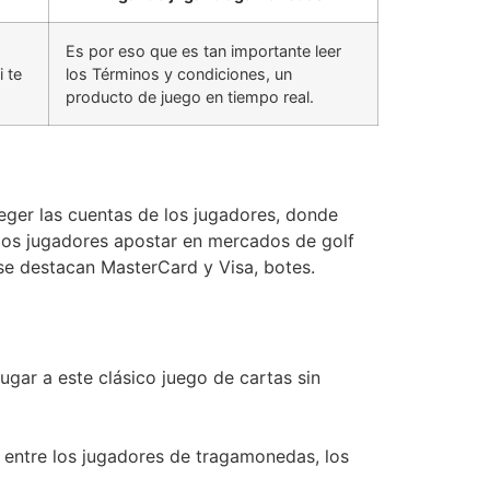
Es por eso que es tan importante leer
i te
los Términos y condiciones, un
producto de juego en tiempo real.
eger las cuentas de los jugadores, donde
 los jugadores apostar en mercados de golf
se destacan MasterCard y Visa, botes.
jugar a este clásico juego de cartas sin
entre los jugadores de tragamonedas, los