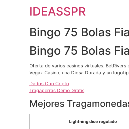
Ir
IDEASSPR
al
contenido
Bingo 75 Bolas Fi
Bingo 75 Bolas Fi
Oferta de varios casinos virtuales. BetRivers
Vegaz Casino, una Diosa Dorada y un logoti
Dados Con Cripto
Tragaperras Demo Gratis
Mejores Tragamonedas
Lightning dice regulado