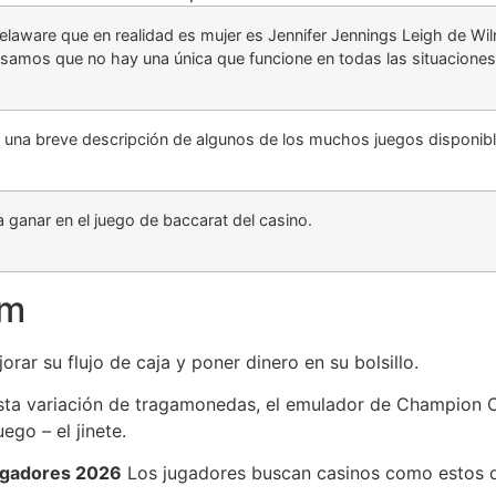
aware que en realidad es mujer es Jennifer Jennings Leigh de Wilm
visamos que no hay una única que funcione en todas las situaciones
 una breve descripción de algunos de los muchos juegos disponible
 ganar en el juego de baccarat del casino.
um
rar su flujo de caja y poner dinero en su bolsillo.
sta variación de tragamonedas, el emulador de Champion Of
ego – el jinete.
jugadores 2026
Los jugadores buscan casinos como estos q