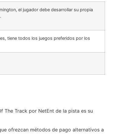
ington, el jugador debe desarrollar su propia
.
s, tiene todos los juegos preferidos por los
 The Track por NetEnt de la pista es su
ue ofrezcan métodos de pago alternativos a