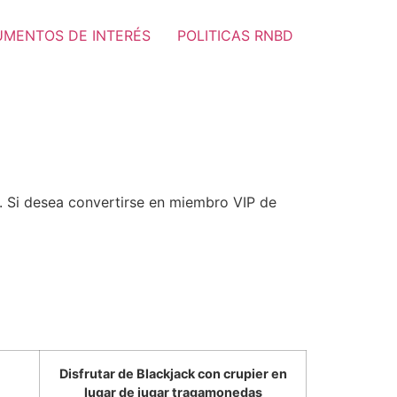
MENTOS DE INTERÉS
POLITICAS RNBD
en. Si desea convertirse en miembro VIP de
Disfrutar de Blackjack con crupier en
lugar de jugar tragamonedas