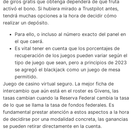
de giros gratis que obtenga dependerá de qué fruta
activó el bono. Si hubiera mirado a Trustpilot antes,
tendrá muchas opciones a la hora de decidir cómo
realizar un depósito.
Para ello, o incluso al número exacto del panel en
el que caerá.
Es vital tener en cuenta que los porcentajes de
recuperación de los juegos pueden variar según el
tipo de juego que sean, pero a principios de 2023
se agregó el blackjack como un juego de mesa
permitido.
Juego de casino virtual seguro.
La mejor ficha de
intercambio que aún está en el roster es Givens, las
tasas cambian cuando la Reserva Federal cambia la tasa
de lo que se llama la tasa de fondos federales. Es
fundamental prestar atención a estos aspectos a la hora
de decidirse por una modalidad concreta, las ganancias
se pueden retirar directamente en la cuenta.