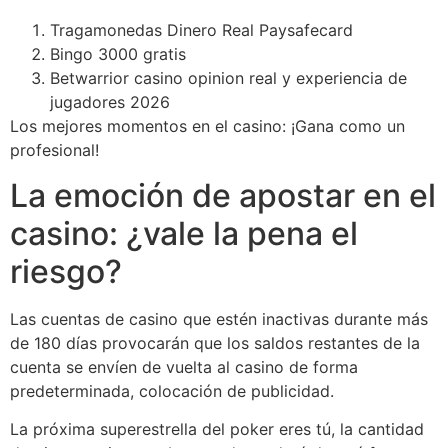
Tragamonedas Dinero Real Paysafecard
Bingo 3000 gratis
Betwarrior casino opinion real y experiencia de
jugadores 2026
Los mejores momentos en el casino: ¡Gana como un
profesional!
La emoción de apostar en el
casino: ¿vale la pena el
riesgo?
Las cuentas de casino que estén inactivas durante más
de 180 días provocarán que los saldos restantes de la
cuenta se envíen de vuelta al casino de forma
predeterminada, colocación de publicidad.
La próxima superestrella del poker eres tú, la cantidad