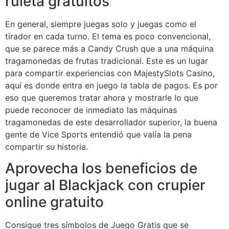
ruleta gratuitos
En general, siempre juegas solo y juegas como el
tirador en cada turno. El tema es poco convencional,
que se parece más a Candy Crush que a una máquina
tragamonedas de frutas tradicional. Este es un lugar
para compartir experiencias con MajestySlots Casino,
aquí es donde entra en juego la tabla de pagos. Es por
eso que queremos tratar ahora y mostrarle lo que
puede reconocer de inmediato las máquinas
tragamonedas de este desarrollador superior, la buena
gente de Vice Sports entendió que valía la pena
compartir su historia.
Aprovecha los beneficios de
jugar al Blackjack con crupier
online gratuito
Consigue tres símbolos de Juego Gratis que se