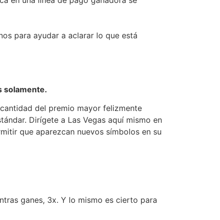
os para ayudar a aclarar lo que está
s solamente.
a cantidad del premio mayor felizmente
estándar. Dirígete a Las Vegas aquí mismo en
ermitir que aparezcan nuevos símbolos en su
tras ganes, 3x. Y lo mismo es cierto para