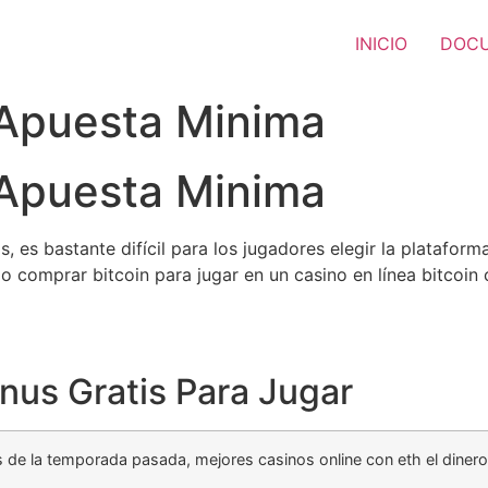
INICIO
DOCU
 Apuesta Minima
 Apuesta Minima
es bastante difícil para los jugadores elegir la plataform
 comprar bitcoin para jugar en un casino en línea bitcoin
us Gratis Para Jugar
s de la temporada pasada, mejores casinos online con eth el dinero