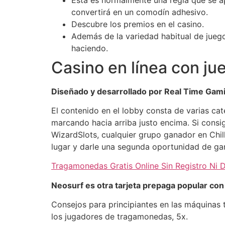
convertirá en un comodín adhesivo.
Descubre los premios en el casino.
Además de la variedad habitual de jueg
haciendo.
Casino en línea con ju
Diseñado y desarrollado por Real Time Gami
El contenido en el lobby consta de varias ca
marcando hacia arriba justo encima. Si consig
WizardSlots, cualquier grupo ganador en Chil
lugar y darle una segunda oportunidad de gan
Tragamonedas Gratis Online Sin Registro Ni 
Neosurf es otra tarjeta prepaga popular con
Consejos para principiantes en las máquinas
los jugadores de tragamonedas, 5x.