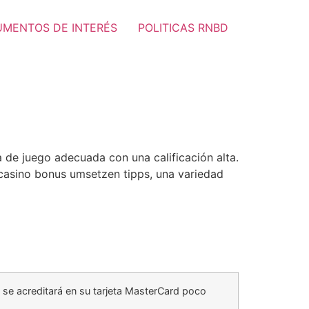
MENTOS DE INTERÉS
POLITICAS RNBD
a de juego adecuada con una calificación alta.
 casino bonus umsetzen tipps, una variedad
 se acreditará en su tarjeta MasterCard poco