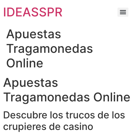
Ir
IDEASSPR
al
contenido
Apuestas
Tragamonedas
Online
Apuestas
Tragamonedas Online
Descubre los trucos de los
crupieres de casino